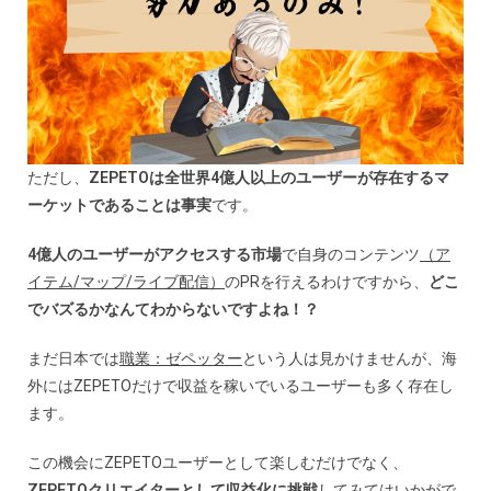
ただし、
ZEPETOは全世界4億人以上のユーザーが存在するマ
ーケットであることは事実
です。
4億人のユーザーがアクセスする市場
で自身のコンテンツ
（ア
イテム/マップ/ライブ配信）
のPRを行えるわけですから、
どこ
でバズるかなんてわからないですよね！？
まだ日本では
職業：ゼペッター
という人は見かけませんが、海
外にはZEPETOだけで収益を稼いでいるユーザーも多く存在し
ます。
この機会にZEPETOユーザーとして楽しむだけでなく、
ZEPETO
クリエイターとして収益化に挑戦
してみてはいかがで