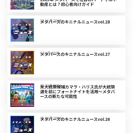
動産とは？初心者向けガイド
メタバースのキニナルニュースvol.28
23 11月 2024
メタバースのキニナルニュースvol.27
9 11月 2024
米大統領候補カマラ・ハリス氏が大統領
30 10月 2024
選を前にフォートナイトを活用〜メタバ
ースの新たな可能性
メタバースのキニナルニュースvol.26
26 10月 2024