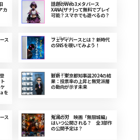
旧
話題のWeb3メタバース
16 7月 2024
惑アカ
XANA(ザナ)って無料でプレイ
可能？スマホでも遊べるの？
ース
フェディバースとは？ 新時代
10 7月 2024
のSNSを覗いてみよう！
が登
最新！東京都知事選2024の結
8 7月 2024
でト
果：投票率の上昇と無党派層
スケ
の動向が示す未来
a を
ース
鬼滅の刃 映画「無限城編」
3 7月 2024
はいつ公開される？ 全3部作
の公開予定は？