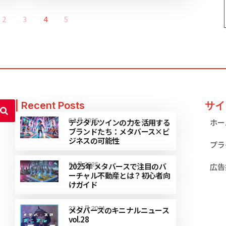
2
3
4
5
| Recent Posts
サイ
デジタルツインの力を活用する
ホー
6 1月 2025
ブランドたち：メタバース×ビ
ジネスの可能性
プラ
2025年 メタバースで注目のバ
5 1月 2025
広告
ーチャル不動産とは？初心者向
けガイド
メタバースのキニナルニュース
23 11月 2024
vol.28