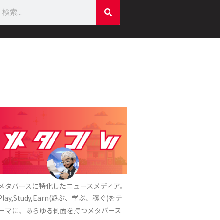
メタバースに特化したニュースメディア。
Play,Study,Earn(遊ぶ、学ぶ、稼ぐ)をテ
ーマに
、あらゆる側面を持つメタバース