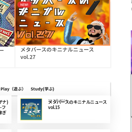
NEW!
メタバースのキニナルニュース
ー
vol.27
Play（遊ぶ）
Study(学ぶ)
ザナ)
メタバースのキニナルニュース
20 7月 2024
-フ
vol.15
稼ぎ