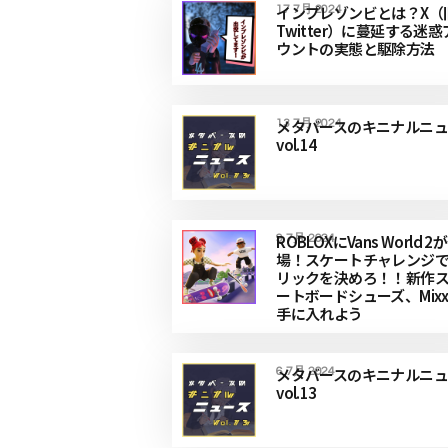
インプレゾンビとは？X（
17 7月 2024
Twitter）に蔓延する迷
ウントの実態と駆除方法
メタバースのキニナルニュ
13 7月 2024
vol.14
ROBLOXにVans World 2
9 7月 2024
場！スケートチャレンジ
リックを決めろ！！新作
ートボードシューズ、Mixx
手に入れよう
メタバースのキニナルニュ
6 7月 2024
vol.13