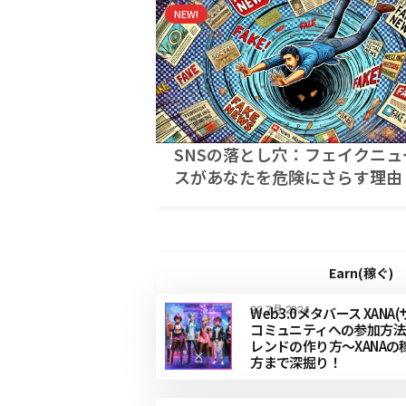
NEW!
SNSの落とし穴：フェイクニュ
スがあなたを危険にさらす理由
Earn(稼ぐ)
Web3.0メタバース XANA(
22 7月 2024
コミュニティへの参加方法
レンドの作り方〜XANAの
方まで深掘り！