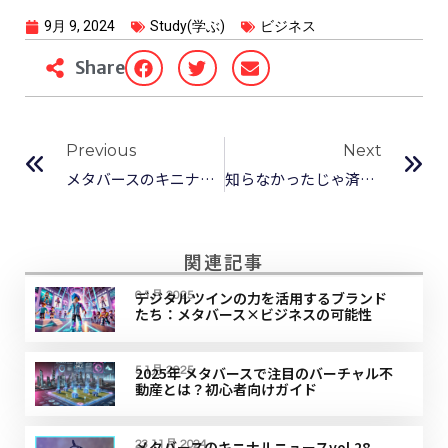
9月 9, 2024
Study(学ぶ)
ビジネス
Share
Previous
Next
メタバースのキニナルニュースvol.20
知らなかったじゃ済まされない！メタバースにおける商標権問題とは
関連記事
デジタルツインの力を活用するブランド
6 1月 2025
たち：メタバース×ビジネスの可能性
2025年 メタバースで注目のバーチャル不
5 1月 2025
動産とは？初心者向けガイド
メタバースのキニナルニュースvol.28
23 11月 2024