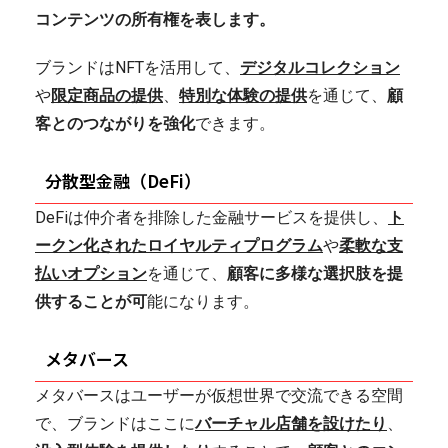
コンテンツの所有権を表します。
ブランドはNFTを活用して、
デジタルコレクション
や
限定商品の提供
、
特別な体験の提供
を通じて、
顧
客とのつながりを強化
できます。
分散型金融（DeFi）
DeFiは仲介者を排除した金融サービスを提供し、
ト
ークン化されたロイヤルティプログラム
や
柔軟な支
払いオプション
を通じて、
顧客に多様な選択肢を提
供することが可
能になります。
メタバース
メタバースはユーザーが仮想世界で交流できる空間
で、ブランドはここに
バーチャル店舗を設けたり
、