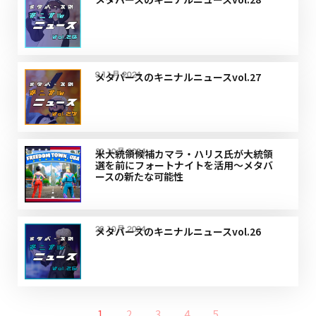
メタバースのキニナルニュースvol.27
9 11月 2024
米大統領候補カマラ・ハリス氏が大統領
30 10月 2024
選を前にフォートナイトを活用〜メタバ
ースの新たな可能性
メタバースのキニナルニュースvol.26
26 10月 2024
1
2
3
4
5