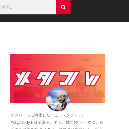
メタバースに特化したニュースメディア。
Play,Study,Earn(遊ぶ、学ぶ、稼ぐ)をテーマに
、あ